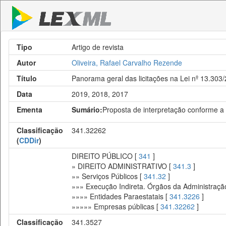
Tipo
Artigo de revista
Autor
Oliveira, Rafael Carvalho Rezende
Título
Panorama geral das licitações na Lei nº 13.303/
Data
2019, 2018, 2017
Ementa
Sumário:
Proposta de interpretação conforme a C
Classificação
341.32262
(
CDDir
)
DIREITO PÚBLICO [
341
]
» DIREITO ADMINISTRATIVO [
341.3
]
»» Serviços Públicos [
341.32
]
»»» Execução Indireta. Órgãos da Administração
»»»» Entidades Paraestatais [
341.3226
]
»»»»» Empresas públicas [
341.32262
]
Classificação
341.3527