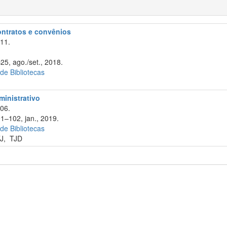
contratos e convênios
11.
25, ago./set., 2018.
 de Bibliotecas
ministrativo
06.
91–102, jan., 2019.
 de Bibliotecas
J
,
TJD