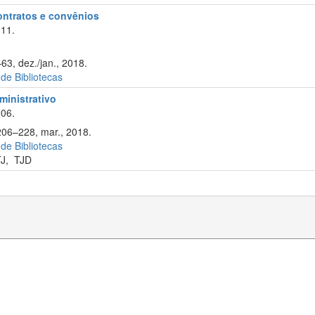
contratos e convênios
11.
63, dez./jan., 2018.
 de Bibliotecas
ministrativo
06.
206–228, mar., 2018.
 de Bibliotecas
J
,
TJD