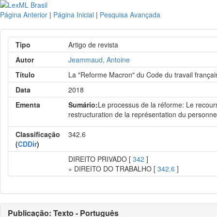
Página Anterior
|
Página Inicial
|
Pesquisa Avançada
Tipo
Artigo de revista
Autor
Jeammaud, Antoine
Título
La "Reforme Macron" du Code du travail françai
Data
2018
Ementa
Sumário:
Le processus de la réforme: Le recours
restructuration de la représentation du personnel
Classificação
342.6
(
CDDir
)
DIREITO PRIVADO [
342
]
» DIREITO DO TRABALHO [
342.6
]
Publicação: Texto - Português