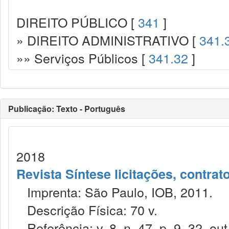
DIREITO PÚBLICO [
341
]
» DIREITO ADMINISTRATIVO [
341.
»» Serviços Públicos [
341.32
]
Publicação: Texto - Português
2018
Revista Síntese licitações, contra
Imprenta: São Paulo, IOB, 2011.
Descrição Física: 70 v.
Referência: v. 8, n. 47, p. 9–32, out