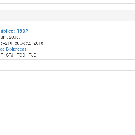
 público: RBDP
rum, 2003.
95–210, out./dez., 2018.
 de Bibliotecas
F
,
STJ
,
TCD
,
TJD