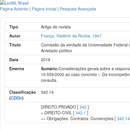
Página Anterior
|
Página Inicial
|
Pesquisa Avançada
Tipo
Artigo de revista
Autor
França, Vladimir da Rocha, 1947
Título
Comissão da verdade da Universidade Federal do 
Anistiado político
Data
2018
Ementa
Sumário:
Considerações gerais sobre a responsab
10.559/2002 ao caso concreto -- Da incompetên
consulta.
Classificação
342.14
(
CDDir
)
DIREITO PRIVADO [
342
]
» DIREITO CIVIL [
342.1
]
»» Obrigações. Contratos. Convenções [
342.14