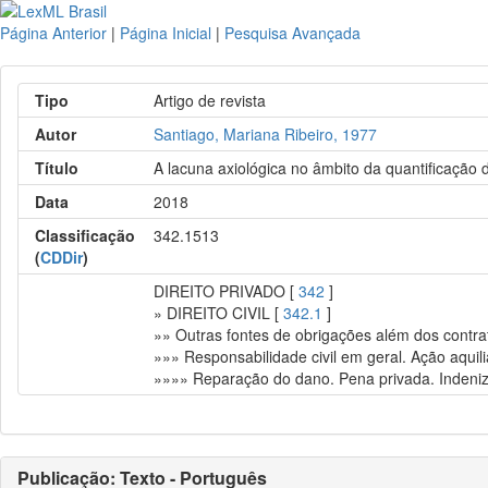
Página Anterior
|
Página Inicial
|
Pesquisa Avançada
Tipo
Artigo de revista
Autor
Santiago, Mariana Ribeiro, 1977
Título
A lacuna axiológica no âmbito da quantificação da
Data
2018
Classificação
342.1513
(
CDDir
)
DIREITO PRIVADO [
342
]
» DIREITO CIVIL [
342.1
]
»» Outras fontes de obrigações além dos contrato
»»» Responsabilidade civil em geral. Ação aquili
»»»» Reparação do dano. Pena privada. Indeni
Publicação: Texto - Português