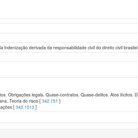
 indenização derivada da responsabilidade civil do direito civil brasile
s. Obrigações legais. Quase-contratos. Quase-delitos. Atos ilícitos. De
ana. Teoria do risco [
342.151
]
zações [
342.1513
]