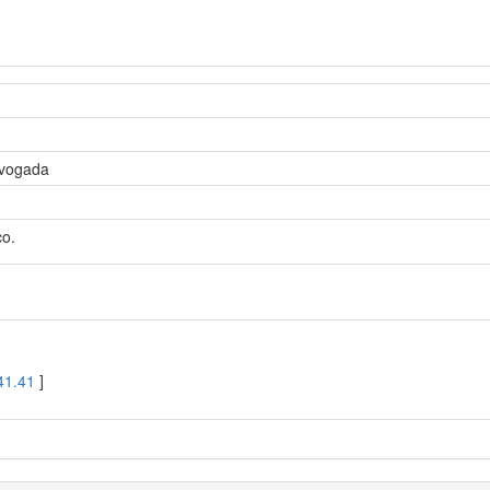
dvogada
co.
41.41
]