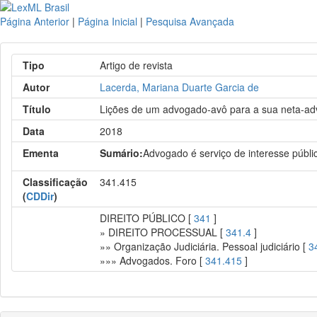
Página Anterior
|
Página Inicial
|
Pesquisa Avançada
Tipo
Artigo de revista
Autor
Lacerda, Mariana Duarte Garcia de
Título
Lições de um advogado-avô para a sua neta-a
Data
2018
Ementa
Sumário:
Advogado é serviço de interesse públi
Classificação
341.415
(
CDDir
)
DIREITO PÚBLICO [
341
]
» DIREITO PROCESSUAL [
341.4
]
»» Organização Judiciária. Pessoal judiciário [
3
»»» Advogados. Foro [
341.415
]