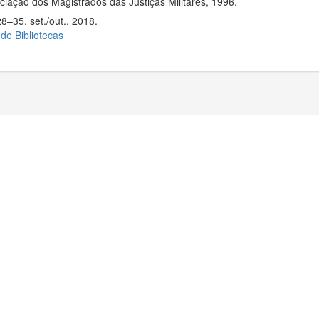
iação dos Magistrados das Justiças Militares, 1996.
8–35, set./out., 2018.
 de Bibliotecas