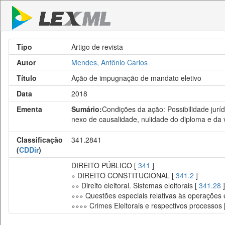
Tipo
Artigo de revista
Autor
Mendes, Antônio Carlos
Título
Ação de impugnação de mandato eletivo
Data
2018
Ementa
Sumário:
Condições da ação: Possibilidade juríd
nexo de causalidade, nulidade do diploma e da 
Classificação
341.2841
(
CDDir
)
DIREITO PÚBLICO [
341
]
» DIREITO CONSTITUCIONAL [
341.2
]
»» Direito eleitoral. Sistemas eleitorais [
341.28
]
»»» Questões especiais relativas às operações e
»»»» Crimes Eleitorais e respectivos processos 