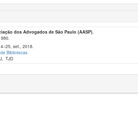
ciação dos Advogados de São Paulo (AASP).
1980.
14–25, set., 2018.
 de Bibliotecas
J
,
TJD