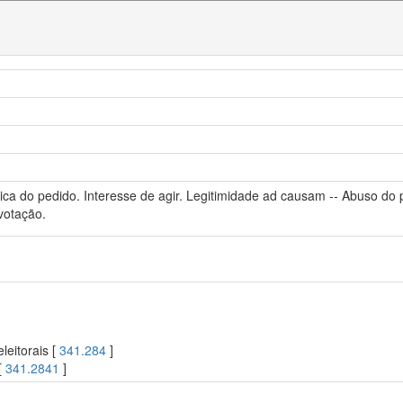
ica do pedido. Interesse de agir. Legitimidade ad causam -- Abuso do 
votação.
leitorais [
341.284
]
[
341.2841
]