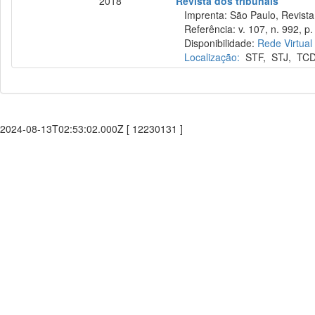
2018
Revista dos tribunais
Imprenta: São Paulo, Revista 
Referência: v. 107, n. 992, p.
Disponibilidade:
Rede Virtual
Localização:
STF
,
STJ
,
TC
2024-08-13T02:53:02.000Z [ 12230131 ]