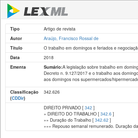
Tipo
Artigo de revista
Autor
Araújo, Francisco Rossal de
Título
O trabalho em domingos e feriados e negociação
Data
2018
Ementa
Sumário:
A legislação sobre trabalho em doming
Decreto n. 9.127/2017 e o trabalho aos doming
aos domingos nos supermercados/hipermercados 
Classificação
342.626
(
CDDir
)
DIREITO PRIVADO [
342
]
» DIREITO DO TRABALHO [
342.6
]
»» Duração do Trabalho [
342.62
]
»»» Repouso semanal remunerado. Duração da