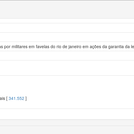
s por militares em favelas do rio de janeiro em ações da garantia da lei
ais [
341.552
]