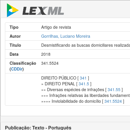
Tipo
Artigo de revista
Autor
Gorrilhas, Luciano Moreira
Título
Desmistificando as buscas domiciliares realizada
Data
2018
Classificação
341.5524
(
CDDir
)
DIREITO PÚBLICO [
341
]
» DIREITO PENAL [
341.5
]
»» Diversas espécies de infrações [
341.55
]
»»» Infrações relativas às liberdades fundament
»»»» Inviolabilidade do domicílio [
341.5524
]
Publicação: Texto - Português