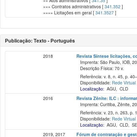
»» Atos administrativos [
341.35
]
»»» Contratos administrativos [
341.352
]
»»»» Licitações em geral [
341.3527
]
Publicação: Texto - Português
2018
Revista Síntese licitações, 
Imprenta: São Paulo, IOB, 20
Descrição Física: 70 v.
Referência: v. 8, n. 45, p. 40–4
Disponibilidade:
Rede Virtual
Localização:
AGU
,
CLD
2016
Revista Zênite: ILC : informa
Imprenta: Curitiba, Zênite, 2
Referência: v. 23, n. 263, p. 1
Disponibilidade:
Rede Virtual
Localização:
AGU
,
CLD
,
S
2019, 2017
Fórum de contratação e gest