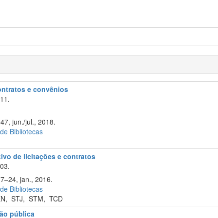
contratos e convênios
11.
7, jun./jul., 2018.
 de Bibliotecas
tivo de licitações e contratos
003.
7–24, jan., 2016.
 de Bibliotecas
EN
,
STJ
,
STM
,
TCD
ão pública