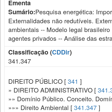
Ementa
Pesquisa energética: Impo
Sumário:
Externalidades não redutíveis. Exte
ambientais -- Modelo legal brasileir
agentes privados -- Análise das estr
Classificação (
CDDir
)
341.347
DIREITO PÚBLICO [
341
]
» DIREITO ADMINISTRATIVO [
341.
»» Domínio Público. Conceito. Domín
»»» Direito Ambiental [
341.347
]