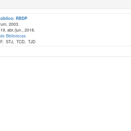
 público: RBDP
rum, 2003.
19, abr./jun., 2018.
 de Bibliotecas
F
,
STJ
,
TCD
,
TJD