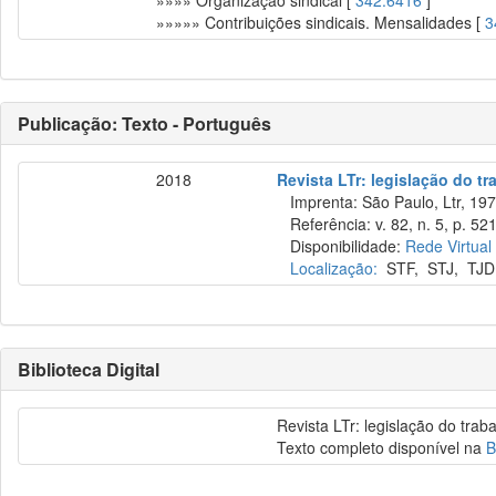
»»»» Organização sindical [
342.6416
]
»»»»» Contribuições sindicais. Mensalidades [
3
Publicação: Texto - Português
2018
Revista LTr: legislação do tr
Imprenta: São Paulo, Ltr, 197
Referência: v. 82, n. 5, p. 52
Disponibilidade:
Rede Virtual
Localização:
STF
,
STJ
,
TJD
Biblioteca Digital
Revista LTr: legislação do trab
Texto completo disponível na
B