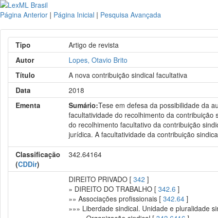
Página Anterior
|
Página Inicial
|
Pesquisa Avançada
Tipo
Artigo de revista
Autor
Lopes, Otavio Brito
Título
A nova contribuição sindical facultativa
Data
2018
Ementa
Sumário:
Tese em defesa da possibilidade da aut
facultatividade do recolhimento da contribuição si
do recolhimento facultativo da contribuição sindi
jurídica. A facultatividade da contribuição sindic
Classificação
342.64164
(
CDDir
)
DIREITO PRIVADO [
342
]
» DIREITO DO TRABALHO [
342.6
]
»» Associações profissionais [
342.64
]
»»» Liberdade sindical. Unidade e pluralidade si