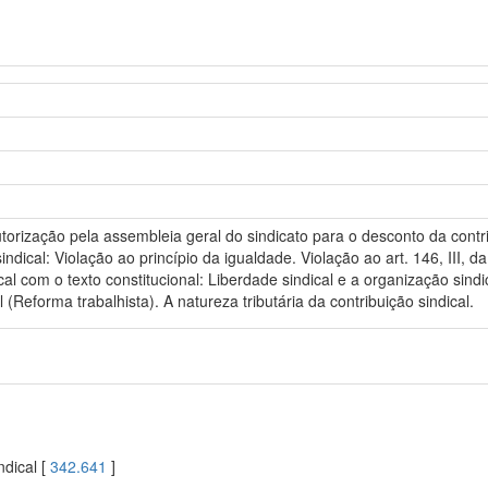
orização pela assembleia geral do sindicato para o desconto da contri
ndical: Violação ao princípio da igualdade. Violação ao art. 146, III, da
cal com o texto constitucional: Liberdade sindical e a organização sindic
al (Reforma trabalhista). A natureza tributária da contribuição sindical.
ndical [
342.641
]