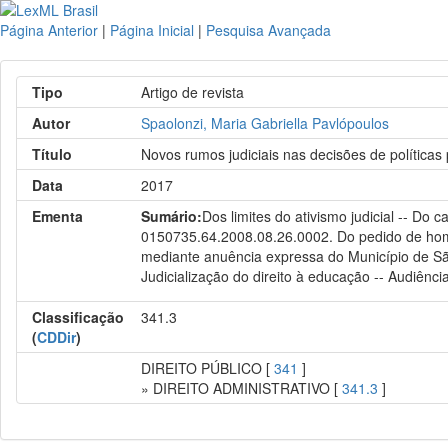
Página Anterior
|
Página Inicial
|
Pesquisa Avançada
Tipo
Artigo de revista
Autor
Spaolonzi, Maria Gabriella Pavlópoulos
Título
Novos rumos judiciais nas decisões de políticas 
Data
2017
Ementa
Sumário:
Dos limites do ativismo judicial -- Do
0150735.64.2008.08.26.0002. Do pedido de homol
mediante anuência expressa do Município de São
Judicialização do direito à educação -- Audiênci
Classificação
341.3
(
CDDir
)
DIREITO PÚBLICO [
341
]
» DIREITO ADMINISTRATIVO [
341.3
]