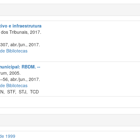
tivo e infraestrutura
dos Tribunais, 2017.
307, abr./jun., 2017.
 de Bibliotecas
 municipal: RBDM. --
rum, 2005.
–56, abr./jun., 2017.
 de Bibliotecas
EN
,
STF
,
STJ
,
TCD
 de 1999