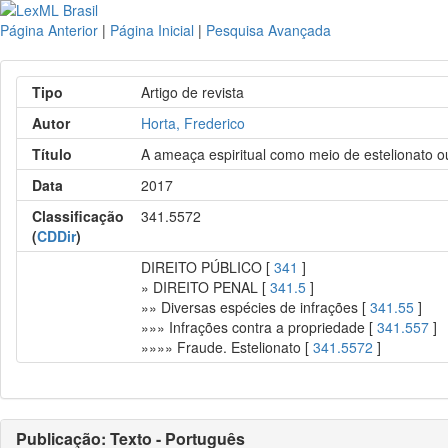
Página Anterior
|
Página Inicial
|
Pesquisa Avançada
Tipo
Artigo de revista
Autor
Horta, Frederico
Título
A ameaça espiritual como meio de estelionato o
Data
2017
Classificação
341.5572
(
CDDir
)
DIREITO PÚBLICO [
341
]
» DIREITO PENAL [
341.5
]
»» Diversas espécies de infrações [
341.55
]
»»» Infrações contra a propriedade [
341.557
]
»»»» Fraude. Estelionato [
341.5572
]
Publicação: Texto - Português