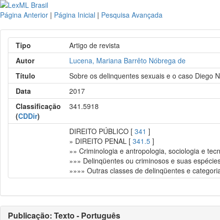
Página Anterior
|
Página Inicial
|
Pesquisa Avançada
Tipo
Artigo de revista
Autor
Lucena, Mariana Barrêto Nóbrega de
Título
Sobre os delinquentes sexuais e o caso Diego N
Data
2017
Classificação
341.5918
(
CDDir
)
DIREITO PÚBLICO [
341
]
» DIREITO PENAL [
341.5
]
»» Criminologia e antropologia, sociologia e tecn
»»» Delinqüentes ou criminosos e suas espécie
»»»» Outras classes de delinqüentes e categori
Publicação: Texto - Português