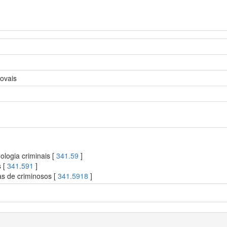
ovais
ologia criminais [
341.59
]
s [
341.591
]
as de criminosos [
341.5918
]