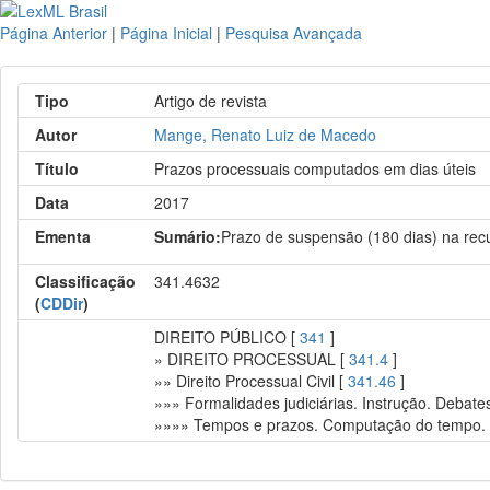
Página Anterior
|
Página Inicial
|
Pesquisa Avançada
Tipo
Artigo de revista
Autor
Mange, Renato Luiz de Macedo
Título
Prazos processuais computados em dias úteis
Data
2017
Ementa
Sumário:
Prazo de suspensão (180 dias) na recu
Classificação
341.4632
(
CDDir
)
DIREITO PÚBLICO [
341
]
» DIREITO PROCESSUAL [
341.4
]
»» Direito Processual Civil [
341.46
]
»»» Formalidades judiciárias. Instrução. Debate
»»»» Tempos e prazos. Computação do tempo. 