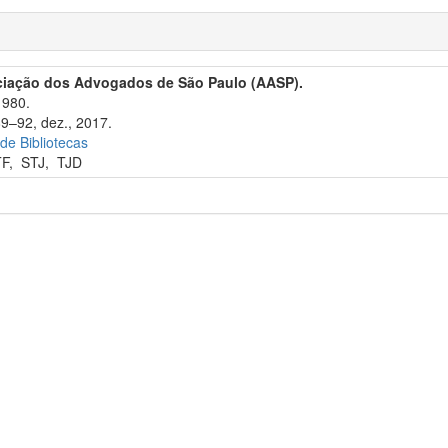
ciação dos Advogados de São Paulo (AASP).
1980.
89–92, dez., 2017.
 de Bibliotecas
TF
,
STJ
,
TJD