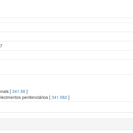
17
enais [
341.58
]
lecimentos penitenciários [
341.582
]