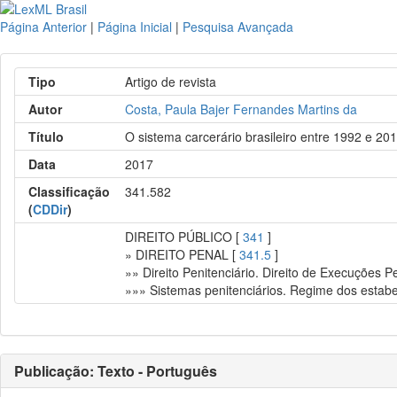
Página Anterior
|
Página Inicial
|
Pesquisa Avançada
Tipo
Artigo de revista
Autor
Costa, Paula Bajer Fernandes Martins da
Título
O sistema carcerário brasileiro entre 1992 e 20
Data
2017
Classificação
341.582
(
CDDir
)
DIREITO PÚBLICO [
341
]
» DIREITO PENAL [
341.5
]
»» Direito Penitenciário. Direito de Execuções P
»»» Sistemas penitenciários. Regime dos estabe
Publicação: Texto - Português