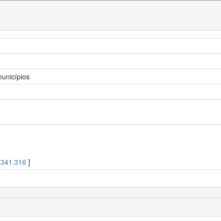
municípios
[
341.316
]