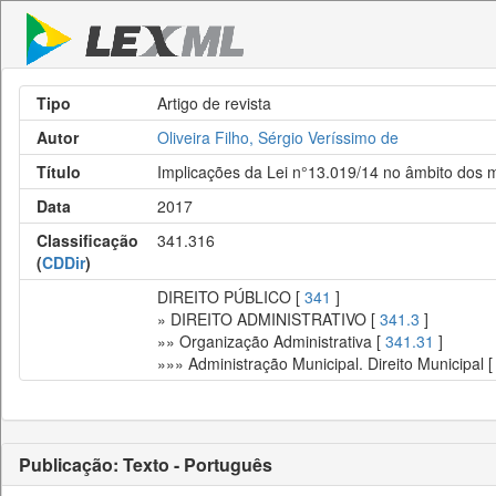
Tipo
Artigo de revista
Autor
Oliveira Filho, Sérgio Veríssimo de
Título
Implicações da Lei n°13.019/14 no âmbito dos 
Data
2017
Classificação
341.316
(
CDDir
)
DIREITO PÚBLICO [
341
]
» DIREITO ADMINISTRATIVO [
341.3
]
»» Organização Administrativa [
341.31
]
»»» Administração Municipal. Direito Municipal 
Publicação: Texto - Português