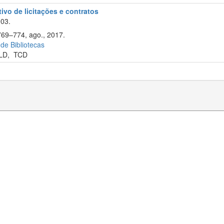
tivo de licitações e contratos
003.
769–774, ago., 2017.
 de Bibliotecas
LD
,
TCD