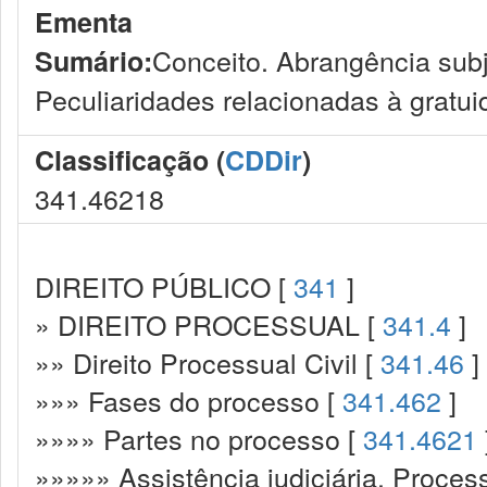
Ementa
Conceito. Abrangência subje
Sumário:
Peculiaridades relacionadas à gratui
Classificação (
CDDir
)
341.46218
DIREITO PÚBLICO [
341
]
» DIREITO PROCESSUAL [
341.4
]
»» Direito Processual Civil [
341.46
]
»»» Fases do processo [
341.462
]
»»»» Partes no processo [
341.4621
»»»»» Assistência judiciária. Processo