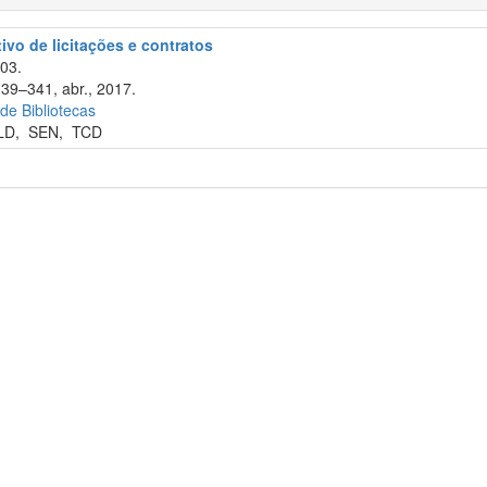
tivo de licitações e contratos
003.
339–341, abr., 2017.
 de Bibliotecas
LD
,
SEN
,
TCD