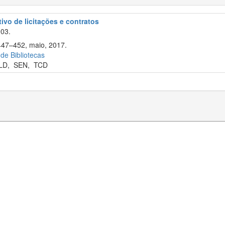
tivo de licitações e contratos
003.
 447–452, maio, 2017.
 de Bibliotecas
LD
,
SEN
,
TCD