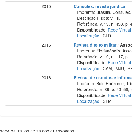
2015
Consulex: revista jurídica
Imprenta: Brasília, Consulex,
Descrição Física: v. : il.
Referência: v. 19, n. 453, p. 
Disponibilidade:
Rede Virtual
Localização:
CLD
2016
Revista direito militar
/ Assoc
Imprenta: Florianópolis, Assoc
Referência: v. 19, n. 117, p. 1
Disponibilidade:
Rede Virtual
Localização:
CAM
,
MJU
,
S
2016
Revista de estudos e informa
Imprenta: Belo Horizonte, Trib
Referência: n. 39, p. 43–56, j
Disponibilidade:
Rede Virtual
Localização:
STM
2024-08-13T02:47:36.000Z [ 12209602 ]