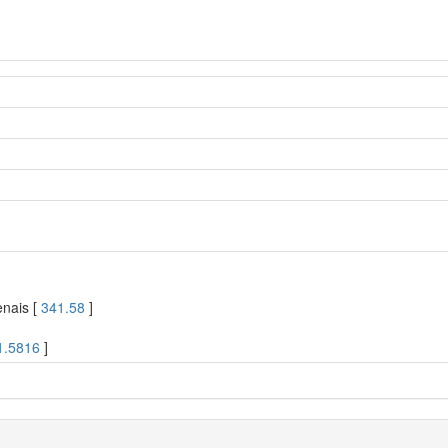
enais [
341.58
]
1.5816
]