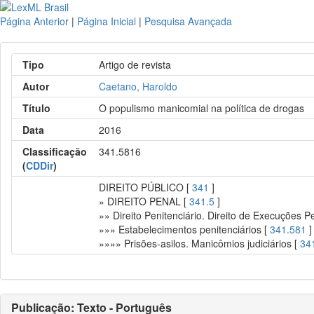
Página Anterior
|
Página Inicial
|
Pesquisa Avançada
Tipo
Artigo de revista
Autor
Caetano, Haroldo
Título
O populismo manicomial na política de drogas
Data
2016
Classificação
341.5816
(
CDDir
)
DIREITO PÚBLICO [
341
]
» DIREITO PENAL [
341.5
]
»» Direito Penitenciário. Direito de Execuções P
»»» Estabelecimentos penitenciários [
341.581
]
»»»» Prisões-asilos. Manicômios judiciários [
34
Publicação: Texto - Português