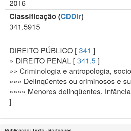
2016
Classificação (
CDDir
)
341.5915
DIREITO PÚBLICO [
341
]
» DIREITO PENAL [
341.5
]
»» Criminologia e antropologia, socio
»»» Delinqüentes ou criminosos e s
»»»» Menores delinqüentes. Infância 
]
Publicação: Texto - Português