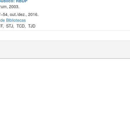
 público: RBDP
rum, 2003.
–54, out./dez., 2016.
 de Bibliotecas
TF
,
STJ
,
TCD
,
TJD