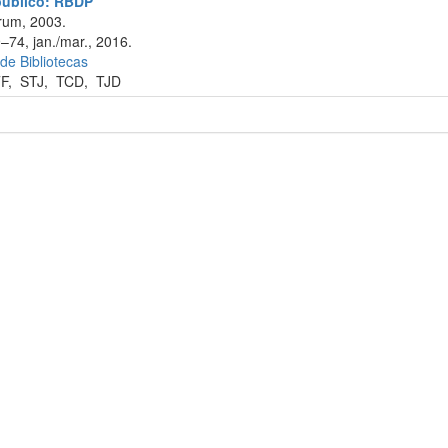
 público: RBDP
rum, 2003.
–74, jan./mar., 2016.
 de Bibliotecas
F
,
STJ
,
TCD
,
TJD