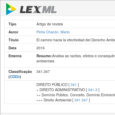
Tipo
Artigo de revista
Autor
Peña Chacón, Mario
Título
El camino hacia la efectividad del Derecho Ambi
Data
2016
Ementa
Resumo:
Analisa as razões, efeitos e consequên
ambientais.
Classificação
341.347
(
CDDir
)
DIREITO PÚBLICO [
341
]
» DIREITO ADMINISTRATIVO [
341.3
]
»» Domínio Público. Conceito. Domínio Eminent
»»» Direito Ambiental [
341.347
]