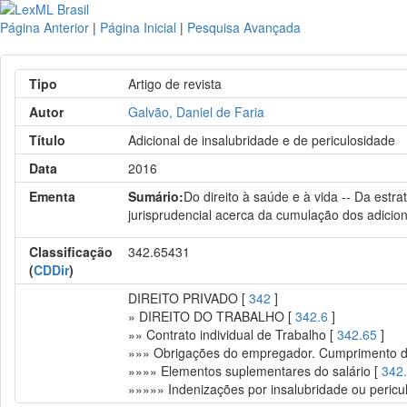
Página Anterior
|
Página Inicial
|
Pesquisa Avançada
Tipo
Artigo de revista
Autor
Galvão, Daniel de Faria
Título
Adicional de insalubridade e de periculosidade
Data
2016
Ementa
Sumário:
Do direito à saúde e à vida -- Da estr
jurisprudencial acerca da cumulação dos adicion
Classificação
342.65431
(
CDDir
)
DIREITO PRIVADO [
342
]
» DIREITO DO TRABALHO [
342.6
]
»» Contrato individual de Trabalho [
342.65
]
»»» Obrigações do empregador. Cumprimento da
»»»» Elementos suplementares do salário [
342
»»»»» Indenizações por insalubridade ou pericu