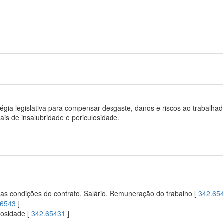
atégia legislativa para compensar desgaste, danos e riscos ao trabalha
ais de insalubridade e periculosidade.
s condições do contrato. Salário. Remuneração do trabalho [
342.65
.6543
]
losidade [
342.65431
]