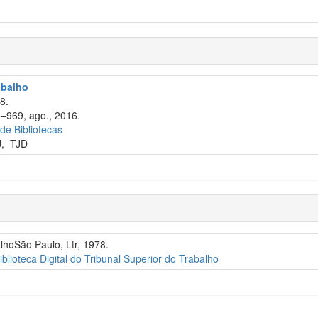
abalho
8.
3–969, ago., 2016.
 de Bibliotecas
J
,
TJD
alhoSão Paulo, Ltr, 1978.
iblioteca Digital do Tribunal Superior do Trabalho