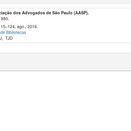
ciação dos Advogados de São Paulo (AASP).
1980.
115–124, ago., 2016.
 de Bibliotecas
J
,
TJD