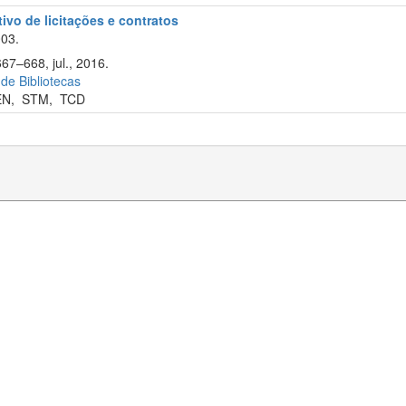
tivo de licitações e contratos
003.
67–668, jul., 2016.
 de Bibliotecas
EN
,
STM
,
TCD