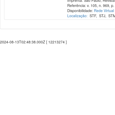
Imprenta: São Paulo, Revista 
Referência: v. 105, n. 969, p. 
Disponibilidade:
Rede Virtual
Localização:
STF
,
STJ
,
ST
2024-08-13T02:48:38.000Z [ 12213274 ]