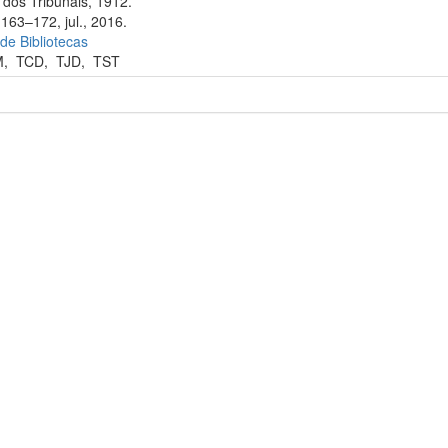
dos Tribunais, 1912.
163–172, jul., 2016.
 de Bibliotecas
M
,
TCD
,
TJD
,
TST