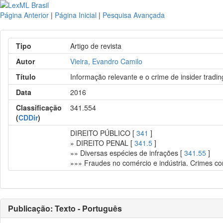
Página Anterior
|
Página Inicial
|
Pesquisa Avançada
Tipo
Artigo de revista
Autor
Vieira, Evandro Camilo
Título
Informação relevante e o crime de insider tradin
Data
2016
Classificação
341.554
(
CDDir
)
DIREITO PÚBLICO [
341
]
» DIREITO PENAL [
341.5
]
»» Diversas espécies de infrações [
341.55
]
»»» Fraudes no comércio e indústria. Crimes co
Publicação: Texto - Português