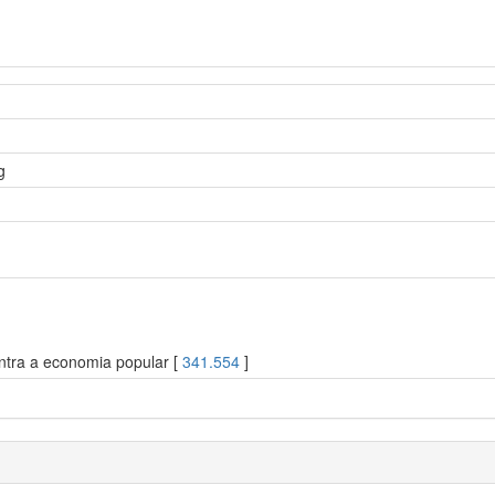
g
ntra a economia popular [
341.554
]