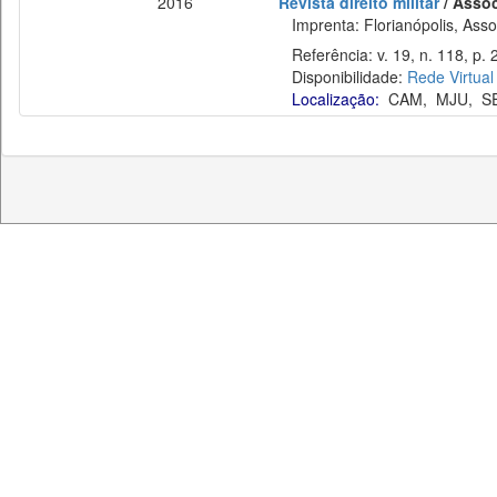
2016
Revista direito militar
/ Assoc
Imprenta: Florianópolis, Assoc
Referência: v. 19, n. 118, p. 
Disponibilidade:
Rede Virtual
Localização:
CAM
,
MJU
,
S