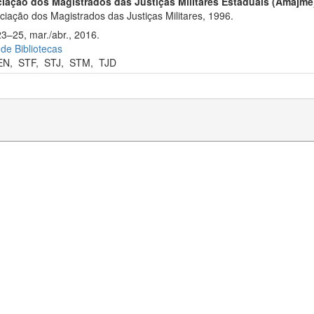
iação dos Magistrados das Justiças Militares Estaduais (Amajme
iação dos Magistrados das Justiças Militares, 1996.
23–25, mar./abr., 2016.
 de Bibliotecas
EN
,
STF
,
STJ
,
STM
,
TJD