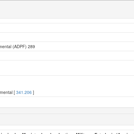
mental (ADPF) 289
mental [
341.206
]