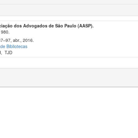
ciação dos Advogados de São Paulo (AASP).
1980.
87–97, abr., 2016.
 de Bibliotecas
J
,
TJD