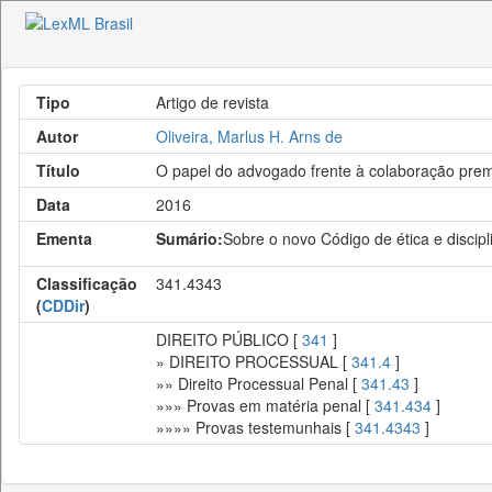
Tipo
Artigo de revista
Autor
Oliveira, Marlus H. Arns de
Título
O papel do advogado frente à colaboração pre
Data
2016
Ementa
Sumário:
Sobre o novo Código de ética e disci
Classificação
341.4343
(
CDDir
)
DIREITO PÚBLICO [
341
]
» DIREITO PROCESSUAL [
341.4
]
»» Direito Processual Penal [
341.43
]
»»» Provas em matéria penal [
341.434
]
»»»» Provas testemunhais [
341.4343
]