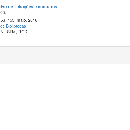
tivo de licitações e contratos
003.
 453–455, maio, 2016.
 de Bibliotecas
EN
,
STM
,
TCD