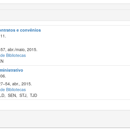
contratos e convênios
11.
–57, abr./maio, 2015.
 de Bibliotecas
EN
ministrativo
06.
27–54, abr., 2015.
 de Bibliotecas
LD
,
SEN
,
STJ
,
TJD