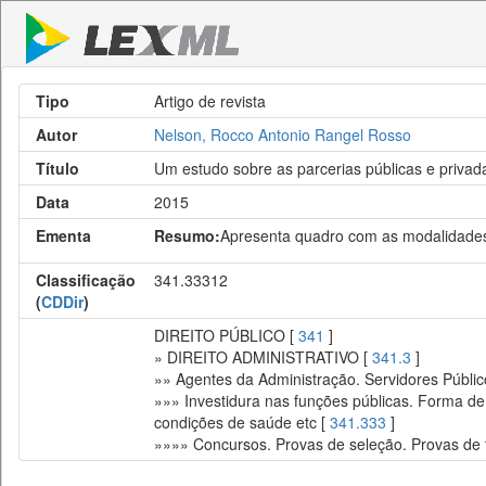
Tipo
Artigo de revista
Autor
Nelson, Rocco Antonio Rangel Rosso
Título
Um estudo sobre as parcerias públicas e privada
Data
2015
Ementa
Resumo:
Apresenta quadro com as modalidades 
Classificação
341.33312
(
CDDir
)
DIREITO PÚBLICO [
341
]
» DIREITO ADMINISTRATIVO [
341.3
]
»» Agentes da Administração. Servidores Públic
»»» Investidura nas funções públicas. Forma de
condições de saúde etc [
341.333
]
»»»» Concursos. Provas de seleção. Provas de tí