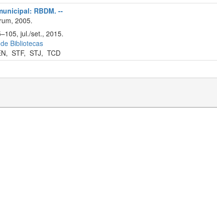
 municipal: RBDM. --
rum, 2005.
–105, jul./set., 2015.
 de Bibliotecas
EN
,
STF
,
STJ
,
TCD