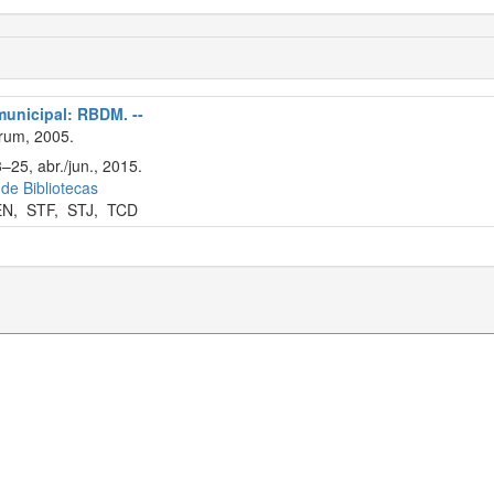
 municipal: RBDM. --
rum, 2005.
–25, abr./jun., 2015.
 de Bibliotecas
EN
,
STF
,
STJ
,
TCD