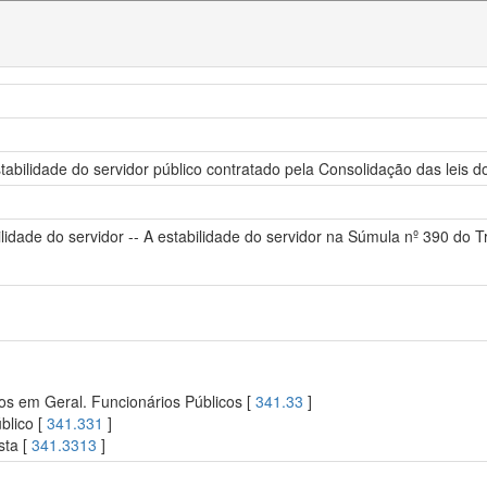
tabilidade do servidor público contratado pela Consolidação das leis d
ilidade do servidor -- A estabilidade do servidor na Súmula nº 390 do T
os em Geral. Funcionários Públicos [
341.33
]
blico [
341.331
]
sta [
341.3313
]