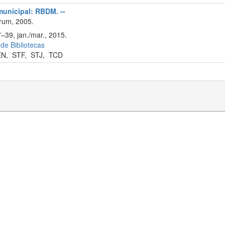
 municipal: RBDM. --
rum, 2005.
–39, jan./mar., 2015.
 de Bibliotecas
EN
,
STF
,
STJ
,
TCD