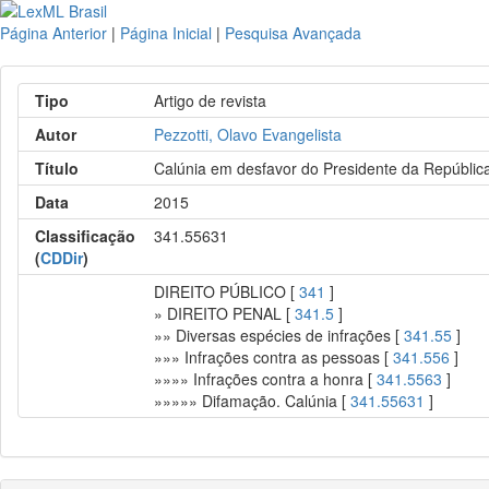
Página Anterior
|
Página Inicial
|
Pesquisa Avançada
Tipo
Artigo de revista
Autor
Pezzotti, Olavo Evangelista
Título
Calúnia em desfavor do Presidente da Repúblic
Data
2015
Classificação
341.55631
(
CDDir
)
DIREITO PÚBLICO [
341
]
» DIREITO PENAL [
341.5
]
»» Diversas espécies de infrações [
341.55
]
»»» Infrações contra as pessoas [
341.556
]
»»»» Infrações contra a honra [
341.5563
]
»»»»» Difamação. Calúnia [
341.55631
]