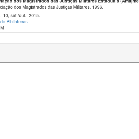
iação dos Magistrados das Justiças Militares Estaduais (Amajme
iação dos Magistrados das Justiças Militares, 1996.
–10, set./out., 2015.
 de Bibliotecas
TM