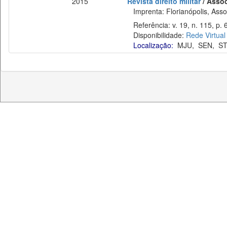
2015
Revista direito militar
/ Assoc
Imprenta: Florianópolis, Assoc
Referência: v. 19, n. 115, p. 6
Disponibilidade:
Rede Virtual
Localização:
MJU
,
SEN
,
S