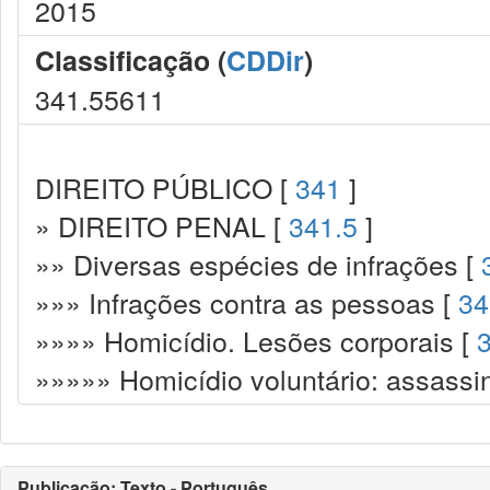
2015
Classificação (
CDDir
)
341.55611
DIREITO PÚBLICO [
341
]
» DIREITO PENAL [
341.5
]
»» Diversas espécies de infrações [
»»» Infrações contra as pessoas [
34
»»»» Homicídio. Lesões corporais [
»»»»» Homicídio voluntário: assassi
Publicação: Texto - Português