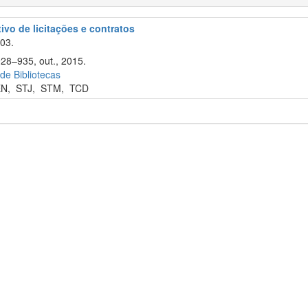
tivo de licitações e contratos
003.
928–935, out., 2015.
 de Bibliotecas
EN
,
STJ
,
STM
,
TCD