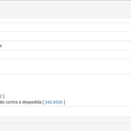
a
2
]
ção contra a despedida [
342.6526
]