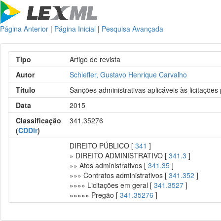
Página Anterior
|
Página Inicial
|
Pesquisa Avançada
Tipo
Artigo de revista
Autor
Schiefler, Gustavo Henrique Carvalho
Título
Sanções administrativas aplicáveis às licitações
Data
2015
Classificação
341.35276
(
CDDir
)
DIREITO PÚBLICO [
341
]
» DIREITO ADMINISTRATIVO [
341.3
]
»» Atos administrativos [
341.35
]
»»» Contratos administrativos [
341.352
]
»»»» Licitações em geral [
341.3527
]
»»»»» Pregão [
341.35276
]