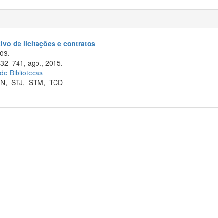
tivo de licitações e contratos
003.
732–741, ago., 2015.
 de Bibliotecas
EN
,
STJ
,
STM
,
TCD